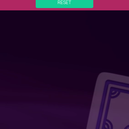
RESET