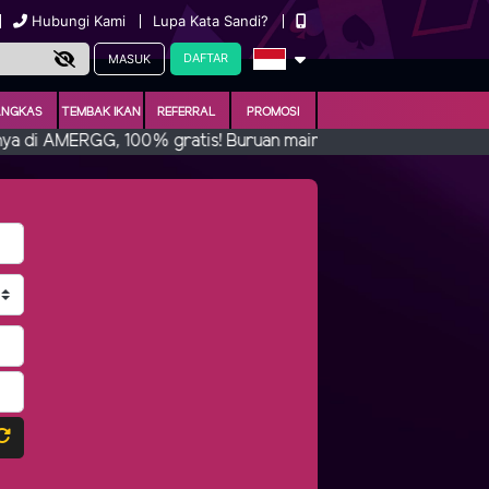
Hubungi Kami
Lupa Kata Sandi?
DAFTAR
ANGKAS
TEMBAK IKAN
REFERRAL
PROMOSI
uruan main dan menangkan hadiahnya! Bonus Scatter Hitam | Ca