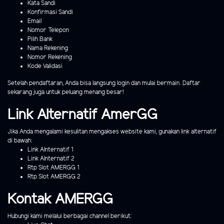
Kata Sandi
Konfirmasi Sandi
Email
Nomor Telepon
Pilih Bank
Nama Rekening
Nomor Rekening
Kode Validasi
Setelah pendaftaran, Anda bisa langsung login dan mulai bermain. Daftar
sekarang juga untuk peluang menang besar!
Link Alternatif AmerGG
Jika Anda mengalami kesulitan mengakses website kami, gunakan link alternatif
di bawah:
Link Alnternatif 1
Link Alnternatif 2
Rtp Slot AMERGG 1
Rtp Slot AMERGG 2
Kontak AMERGG
Hubungi kami melalui berbagai channel berikut: