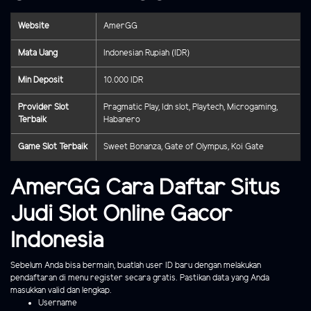
Website
AmerGG
Mata Uang
Indonesian Rupiah (IDR)
Min Deposit
10.000 IDR
Provider Slot
Pragmatic Play, Idn slot, Playtech, Microgaming,
Terbaik
Habanero
Game Slot Terbaik
Sweet Bonanza, Gate of Olympus, Koi Gate
AmerGG Cara Daftar Situs
Judi Slot Online Gacor
Indonesia
Sebelum Anda bisa bermain, buatlah user ID baru dengan melakukan
pendaftaran di menu register secara gratis. Pastikan data yang Anda
masukkan valid dan lengkap.
Username