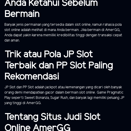
Anda Ketahui Sebelum
Bermain
Banyak jenis permainan yang tersedia dalam slot online, namun rahasia pola
slot online adalah melihat di mana Anda bermain. Jika bermain di AmerGG,
Anda dapat yakin karena memiliki kredibilitas tinggi dengan transaksi cepat
dan aman.
Trik atau Pola JP Slot
Terbaik dan PP Slot Paling
Rekomendasi
JP Slot dan PP Slot adalah jackpot atau kemenangan yang dicari oleh banyak
orang demi mendapatkan gacor dalam bermain slot online. Game Pragmatic
Play seperti Sweet Bonanza, Sugar Rush, dan banyak lagi memiliki peluang JP
yang tinggi di AmerGG.
Tentang Situs Judi Slot
Online AmerGG